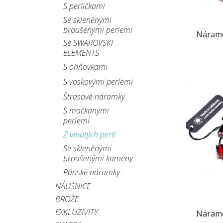
S perličkami
Se skleněnými
broušenými perlemi
Nárame
Se SWAROVSKI
ELEMENTS
S ohňovkami
S voskovými perlemi
Štrasové náramky
S mačkanými
perlemi
Z vinutých perlí
Se skleněnými
broušenými kameny
Pánské náramky
NÁUŠNICE
BROŽE
EXKLUZIVITY
Nárame