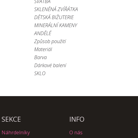
SVATBA
SKLENĚNÁ ZVÍŘÁTKA
DĚTSKÁ BIŽUTERIE
MINERÁLNÍ KAMENY
ANDĚLÉ
Způsob použití
Materiál
Barva
Dárkové balení
SKLO
SEKCE
INFO
Náhrdelníky
O nás