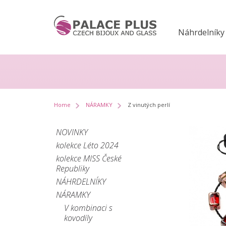
Náhrdelníky
Home
NÁRAMKY
Z vinutých perlí
NOVINKY
kolekce Léto 2024
kolekce MISS České
Republiky
NÁHRDELNÍKY
NÁRAMKY
V kombinaci s
kovodíly