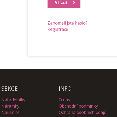
Přihlásit
Zapoměli jste heslo?
Registrace
SEKCE
INFO
Náhrdelníky
O nás
Náramky
Obchodní podmínky
Náušnice
Ochrana osobních údajů