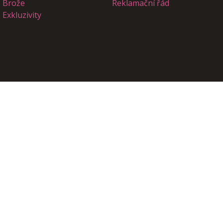
Brože
Reklamační řád
Exkluzivity