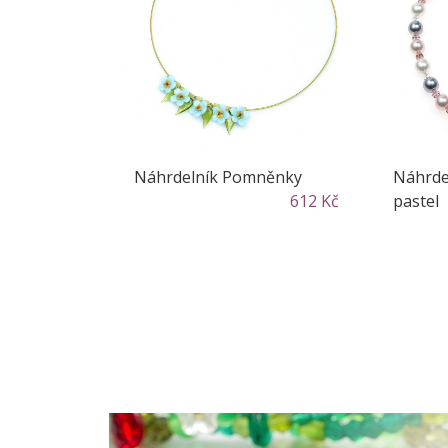
Náhrdelník Pomněnky
Náhrde
612 Kč
pastel