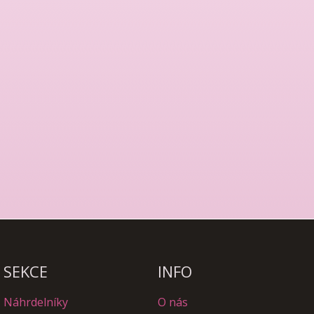
SEKCE
INFO
Náhrdelníky
O nás