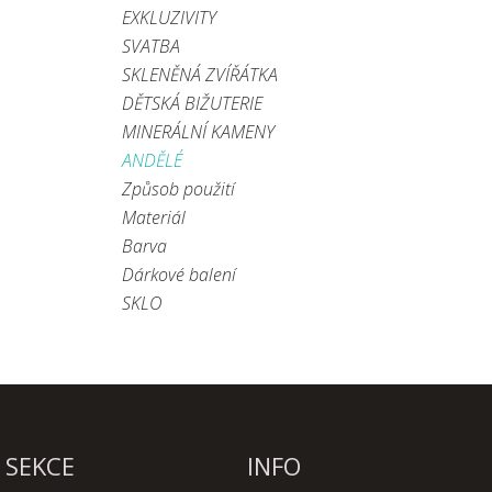
EXKLUZIVITY
SVATBA
SKLENĚNÁ ZVÍŘÁTKA
DĚTSKÁ BIŽUTERIE
MINERÁLNÍ KAMENY
ANDĚLÉ
Způsob použití
Materiál
Barva
Dárkové balení
SKLO
SEKCE
INFO