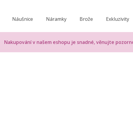
Náušnice
Náramky
Brože
Exkluzivity
Nakupování v našem eshopu je snadné, věnujte pozorn