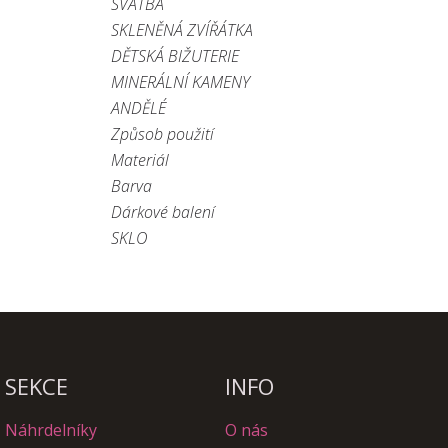
SVATBA
SKLENĚNÁ ZVÍŘÁTKA
DĚTSKÁ BIŽUTERIE
MINERÁLNÍ KAMENY
ANDĚLÉ
Způsob použití
Materiál
Barva
Dárkové balení
SKLO
SEKCE
INFO
Náhrdelníky
O nás