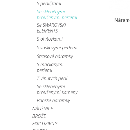
S perličkami
Se skleněnými
broušenými perlemi
Nárame
Se SWAROVSKI
ELEMENTS
S ohňovkami
S voskovými perlemi
Štrasové náramky
S mačkanými
perlemi
Z vinutých perlí
Se skleněnými
broušenými kameny
Pánské náramky
NÁUŠNICE
BROŽE
EXKLUZIVITY