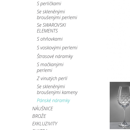
S perličkami
Se skleněnými
broušenými perlemi
Se SWAROVSKI
ELEMENTS
S ohňovkami
S voskovými perlemi
Štrasové náramky
S mačkanými
perlemi
Z vinutých perlí
Se skleněnými
broušenými kameny
Pánské náramky
NÁUŠNICE
BROŽE
EXKLUZIVITY