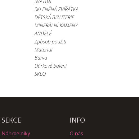
SVATBA
SKLENĚNÁ ZVÍŘÁTKA
DĚTSKÁ BIŽUTERIE
MINERÁLNÍ KAMENY
ANDĚLÉ
Způsob použití
Materiál
Barva
Dárkové balení
SKLO
SEKCE
INFO
Náhrdelníky
O nás