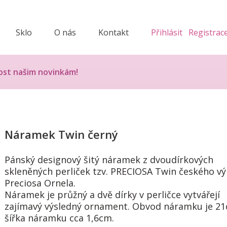
Sklo
O nás
Kontakt
Přihlásit
Registrac
ost našim novinkám!
Náramek Twin černý
Pánský designový šitý náramek z dvoudírkových
skleněných perliček tzv. PRECIOSA Twin českého v
Preciosa Ornela.
Náramek je průžný a dvě dírky v perličce vytvářejí
zajímavý výsledný ornament. Obvod náramku je 21
šířka náramku cca 1,6cm.