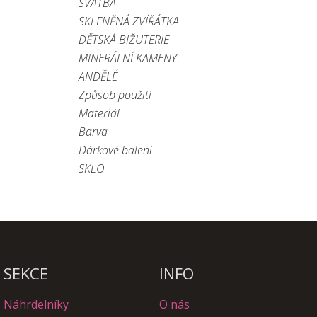
SVATBA
SKLENĚNÁ ZVÍŘÁTKA
DĚTSKÁ BIŽUTERIE
MINERÁLNÍ KAMENY
ANDĚLÉ
Způsob použití
Materiál
Barva
Dárkové balení
SKLO
SEKCE
INFO
Náhrdelníky
O nás