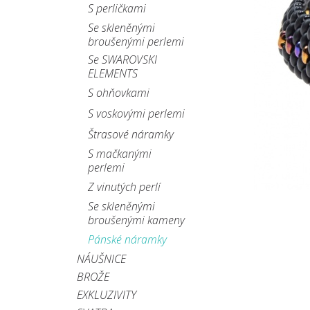
S perličkami
Se skleněnými
broušenými perlemi
Se SWAROVSKI
ELEMENTS
S ohňovkami
S voskovými perlemi
Štrasové náramky
S mačkanými
perlemi
Z vinutých perlí
Se skleněnými
broušenými kameny
Pánské náramky
NÁUŠNICE
BROŽE
EXKLUZIVITY