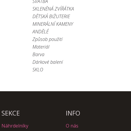
SVATBA
SKLENĚNÁ ZVÍŘÁTKA
DĚTSKÁ BIŽUTERIE
MINERÁLNÍ KAMENY
ANDĚLÉ
Způsob použití
Materiál
Barva
Dárkové balení
SKLO
SEKCE
INFO
Náhrdelníky
O nás