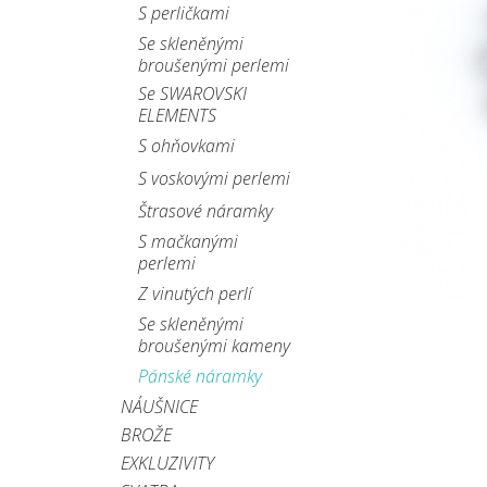
S perličkami
Se skleněnými
broušenými perlemi
Se SWAROVSKI
ELEMENTS
S ohňovkami
S voskovými perlemi
Štrasové náramky
S mačkanými
perlemi
Z vinutých perlí
Se skleněnými
broušenými kameny
Pánské náramky
NÁUŠNICE
BROŽE
EXKLUZIVITY