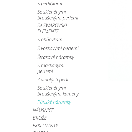
S perličkami
Se skleněnými
broušenými perlemi
Se SWAROVSKI
ELEMENTS
S ohňovkami
S voskovými perlemi
Štrasové náramky
S mačkanými
perlemi
Z vinutých perlí
Se skleněnými
broušenými kameny
Pánské náramky
NÁUŠNICE
BROŽE
EXKLUZIVITY