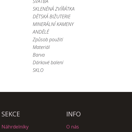
SVATBA
SKLENĚNÁ ZVÍŘÁTKA
DĚTSKÁ BIŽUTERIE
MINERÁLNÍ KAMENY
ANDĚLÉ
Způsob použití
Materiál
Barva
Dárkové balení
SKLO
SEKCE
INFO
Náhrdelníky
O nás