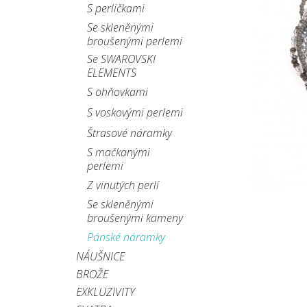
S perličkami
Se skleněnými
broušenými perlemi
Se SWAROVSKI
ELEMENTS
S ohňovkami
S voskovými perlemi
Štrasové náramky
S mačkanými
perlemi
Z vinutých perlí
Se skleněnými
broušenými kameny
Pánské náramky
NÁUŠNICE
BROŽE
EXKLUZIVITY