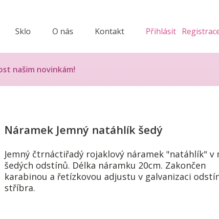
Sklo
O nás
Kontakt
Přihlásit
Registrac
ost našim novinkám!
Náramek Jemný natáhlík šedý
Jemný čtrnáctiřadý rojaklový náramek "natáhlík" v
šedých odstínů. Délka náramku 20cm. Zakončen
karabinou a řetízkovou adjustu v galvanizaci odstí
stříbra.