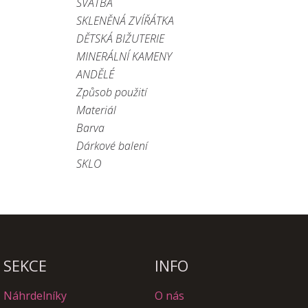
SVATBA
SKLENĚNÁ ZVÍŘÁTKA
DĚTSKÁ BIŽUTERIE
MINERÁLNÍ KAMENY
ANDĚLÉ
Způsob použití
Materiál
Barva
Dárkové balení
SKLO
SEKCE
INFO
Náhrdelníky
O nás