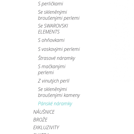
S perličkami
Se skleněnými
broušenými perlemi
Se SWAROVSKI
ELEMENTS
S ohňovkami
S voskovými perlemi
Štrasové náramky
S mačkanými
perlemi
Z vinutých perlí
Se skleněnými
broušenými kameny
Pánské náramky
NÁUŠNICE
BROŽE
EXKLUZIVITY