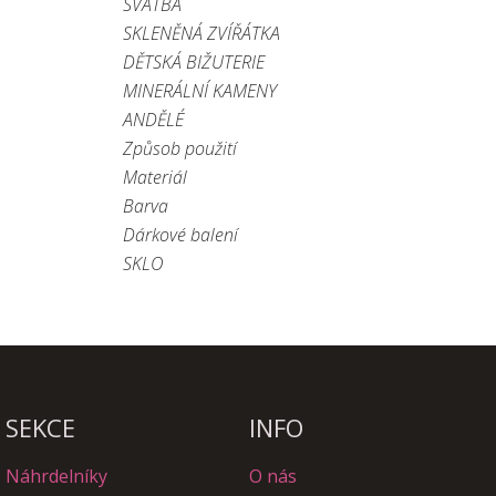
SVATBA
SKLENĚNÁ ZVÍŘÁTKA
DĚTSKÁ BIŽUTERIE
MINERÁLNÍ KAMENY
ANDĚLÉ
Způsob použití
Materiál
Barva
Dárkové balení
SKLO
SEKCE
INFO
Náhrdelníky
O nás