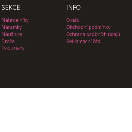
SEKCE
INFO
Náhrdelníky
O nás
Náramky
Obchodní podmínky
Náušnice
Ochrana osobních údajů
Brože
Reklamační řád
Exkluzivity