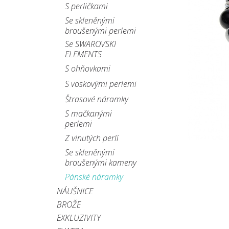
S perličkami
Se skleněnými
broušenými perlemi
Se SWAROVSKI
ELEMENTS
S ohňovkami
S voskovými perlemi
Štrasové náramky
S mačkanými
perlemi
Z vinutých perlí
Se skleněnými
broušenými kameny
Pánské náramky
NÁUŠNICE
BROŽE
EXKLUZIVITY