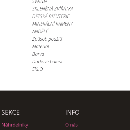
SVATBA
SKLENĚNÁ ZVÍŘÁTKA
DĚTSKÁ BIŽUTERIE
MINERÁLNÍ KAMENY
ANDĚLÉ
Způsob použití
Materiál
Barva
Dárkové balení
SKLO
SEKCE
INFO
Náhrdelníky
O nás