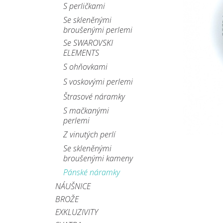
S perličkami
Se skleněnými
broušenými perlemi
Se SWAROVSKI
ELEMENTS
S ohňovkami
S voskovými perlemi
Štrasové náramky
S mačkanými
perlemi
Z vinutých perlí
Se skleněnými
broušenými kameny
Pánské náramky
NÁUŠNICE
BROŽE
EXKLUZIVITY