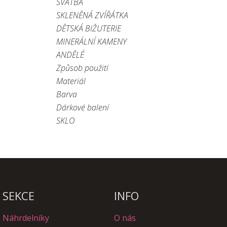
SVATBA
SKLENĚNÁ ZVÍŘÁTKA
DĚTSKÁ BIŽUTERIE
MINERÁLNÍ KAMENY
ANDĚLÉ
Způsob použití
Materiál
Barva
Dárkové balení
SKLO
SEKCE
INFO
Náhrdelníky
O nás