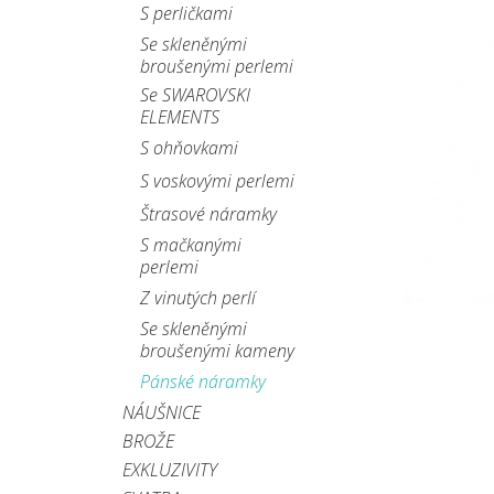
S perličkami
Se skleněnými
broušenými perlemi
Se SWAROVSKI
ELEMENTS
S ohňovkami
S voskovými perlemi
Štrasové náramky
S mačkanými
perlemi
Z vinutých perlí
Se skleněnými
broušenými kameny
Pánské náramky
NÁUŠNICE
BROŽE
EXKLUZIVITY