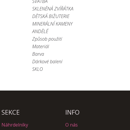
SVATBA
SKLENĚNÁ ZVÍŘÁTKA
DĚTSKÁ BIŽUTERIE
MINERÁLNÍ KAMENY
ANDĚLÉ
Způsob použití
Materiál
Barva
Dárkové balení
SKLO
SEKCE
INFO
Náhrdelníky
O nás