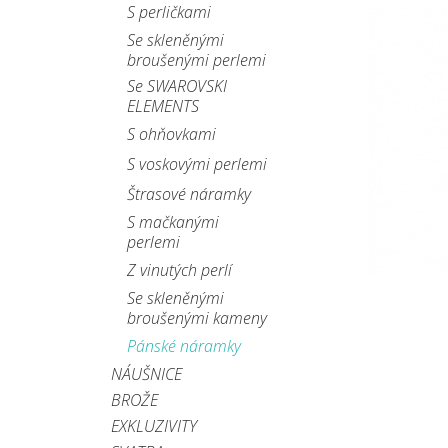
S perličkami
Se skleněnými
broušenými perlemi
Se SWAROVSKI
ELEMENTS
S ohňovkami
S voskovými perlemi
Štrasové náramky
S mačkanými
perlemi
Z vinutých perlí
Se skleněnými
broušenými kameny
Pánské náramky
NÁUŠNICE
BROŽE
EXKLUZIVITY