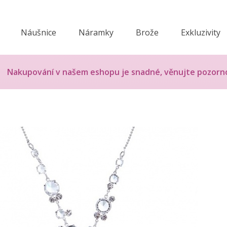
Náušnice
Náramky
Brože
Exkluzivity
Nakupování v našem eshopu je snadné, věnujte pozorn