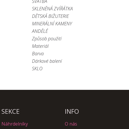
SVATBA
SKLENĚNÁ ZVÍŘÁTKA
DĚTSKÁ BIŽUTERIE
MINERÁLNÍ KAMENY
ANDĚLÉ
Způsob použití
Materiál
Barva
Dárkové balení
SKLO
SEKCE
INFO
Náhrdelníky
O nás