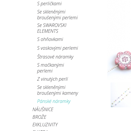
S perličkami
Se skleněnými
broušenými perlemi
Se SWAROVSKI
ELEMENTS
S ohňovkami
S voskovými perlemi
Štrasové náramky
S mačkanými
perlemi
Z vinutých perlí
Se skleněnými
broušenými kameny
Pánské náramky
NÁUŠNICE
BROŽE
EXKLUZIVITY