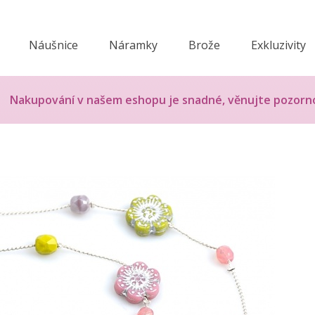
Náušnice
Náramky
Brože
Exkluzivity
Nakupování v našem eshopu je snadné, věnujte pozorn