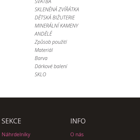
SVATBA
SKLENĚNÁ ZVÍŘÁTKA
DĚTSKÁ BIŽUTERIE
MINERÁLNÍ KAMENY
ANDĚLÉ
Způsob použití
Materiál
Barva
Dárkové balení
SKLO
SEKCE
INFO
Náhrdelníky
O nás