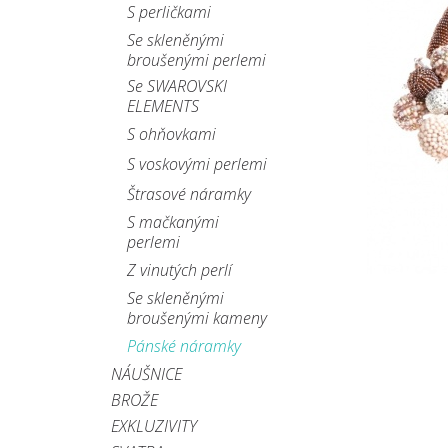
S perličkami
Se skleněnými
broušenými perlemi
Se SWAROVSKI
ELEMENTS
S ohňovkami
S voskovými perlemi
Štrasové náramky
S mačkanými
perlemi
Z vinutých perlí
Se skleněnými
broušenými kameny
Pánské náramky
NÁUŠNICE
BROŽE
EXKLUZIVITY