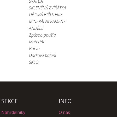
SVATBA
SKLENĚNÁ ZVÍŘÁTKA
DĚTSKÁ BIŽUTERIE
MINERÁLNÍ KAMENY
ANDĚLÉ
Způsob použití
Materiál
Barva
Dárkové balení
SKLO
SEKCE
INFO
Náhrdelníky
O nás