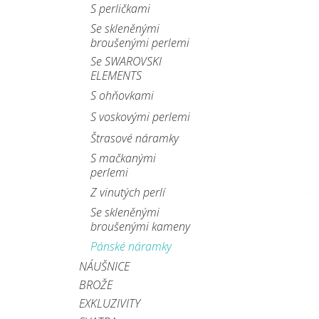
S perličkami
Se skleněnými
broušenými perlemi
Se SWAROVSKI
ELEMENTS
S ohňovkami
S voskovými perlemi
Štrasové náramky
S mačkanými
perlemi
Z vinutých perlí
Se skleněnými
broušenými kameny
Pánské náramky
NÁUŠNICE
BROŽE
EXKLUZIVITY