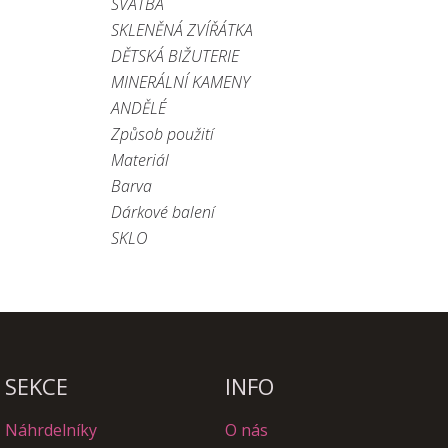
SVATBA
SKLENĚNÁ ZVÍŘÁTKA
DĚTSKÁ BIŽUTERIE
MINERÁLNÍ KAMENY
ANDĚLÉ
Způsob použití
Materiál
Barva
Dárkové balení
SKLO
SEKCE
INFO
Náhrdelníky
O nás