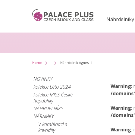
Náhrdelníky
Home
Náhrdelník Agnes III
NOVINKY
Warning
:
kolekce Léto 2024
/domains
kolekce MISS České
Republiky
Warning
:
NÁHRDELNÍKY
/domains
NÁRAMKY
V kombinaci s
Warning
:
kovodíly