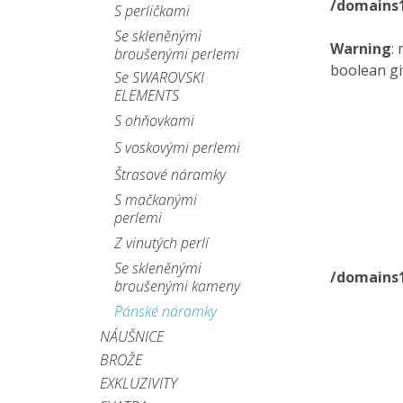
/domains
S perličkami
Se skleněnými
Warning
:
broušenými perlemi
boolean gi
Se SWAROVSKI
ELEMENTS
S ohňovkami
S voskovými perlemi
Štrasové náramky
S mačkanými
perlemi
Z vinutých perlí
Se skleněnými
/domains
broušenými kameny
Pánské náramky
NÁUŠNICE
BROŽE
EXKLUZIVITY