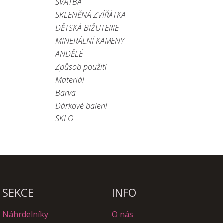
SVATBA
SKLENĚNÁ ZVÍŘÁTKA
DĚTSKÁ BIŽUTERIE
MINERÁLNÍ KAMENY
ANDĚLÉ
Způsob použití
Materiál
Barva
Dárkové balení
SKLO
SEKCE
INFO
Náhrdelníky
O nás