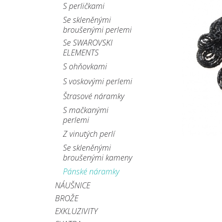
S perličkami
Se skleněnými
broušenými perlemi
Se SWAROVSKI
ELEMENTS
S ohňovkami
S voskovými perlemi
Štrasové náramky
S mačkanými
perlemi
Z vinutých perlí
Se skleněnými
broušenými kameny
Pánské náramky
NÁUŠNICE
BROŽE
EXKLUZIVITY