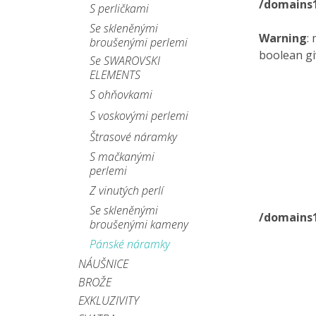
/domains
S perličkami
Se skleněnými
Warning
:
broušenými perlemi
boolean gi
Se SWAROVSKI
ELEMENTS
S ohňovkami
S voskovými perlemi
Štrasové náramky
S mačkanými
perlemi
Z vinutých perlí
Se skleněnými
/domains
broušenými kameny
Pánské náramky
NÁUŠNICE
BROŽE
EXKLUZIVITY