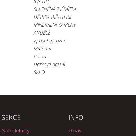
SVATBA
SKLENĚNÁ ZVÍŘÁTKA
DĚTSKÁ BIŽUTERIE
MINERÁLNÍ KAMENY
ANDĚLÉ
Způsob použití
Materiál
Barva
Dárkové balení
SKLO
SEKCE
INFO
Náhrdelníky
O nás