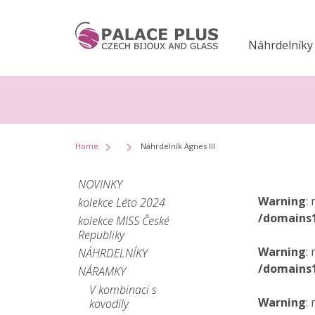
Náhrdelníky
Home
Náhrdelník Agnes III
NOVINKY
Warning
:
kolekce Léto 2024
/domains
kolekce MISS České
Republiky
Warning
:
NÁHRDELNÍKY
/domains
NÁRAMKY
V kombinaci s
Warning
:
kovodíly