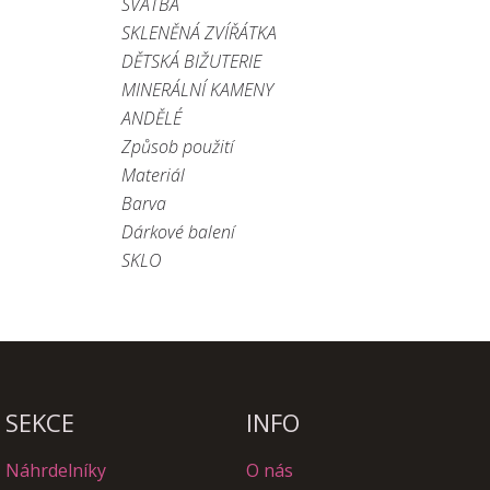
SVATBA
SKLENĚNÁ ZVÍŘÁTKA
DĚTSKÁ BIŽUTERIE
MINERÁLNÍ KAMENY
ANDĚLÉ
Způsob použití
Materiál
Barva
Dárkové balení
SKLO
SEKCE
INFO
Náhrdelníky
O nás