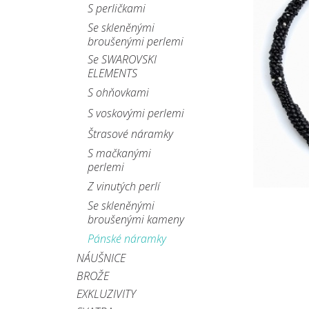
S perličkami
Se skleněnými
broušenými perlemi
Se SWAROVSKI
ELEMENTS
S ohňovkami
S voskovými perlemi
Štrasové náramky
S mačkanými
perlemi
Z vinutých perlí
Se skleněnými
broušenými kameny
Pánské náramky
NÁUŠNICE
BROŽE
EXKLUZIVITY