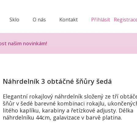
Sklo
O nás
Kontakt
Přihlásit
Registrac
ost našim novinkám!
Náhrdelník 3 obtáčné šňůry šedá
Elegantní rokajlový náhrdelník složený ze tří obtá
šňůr v šedé barevné kombinaci rokajlu, ukončenýc
litého kaplíku, karabiny a řetízkové adjusty. Délka
náhrdelníku 44cm, galavizace v barvě platina.