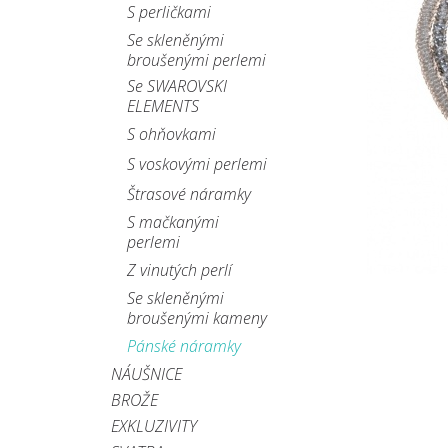
S perličkami
Se skleněnými
broušenými perlemi
Se SWAROVSKI
ELEMENTS
S ohňovkami
S voskovými perlemi
Štrasové náramky
S mačkanými
perlemi
Z vinutých perlí
Se skleněnými
broušenými kameny
Pánské náramky
NÁUŠNICE
BROŽE
EXKLUZIVITY