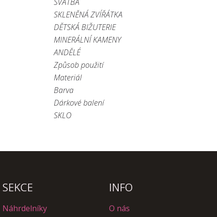
SVATBA
SKLENĚNÁ ZVÍŘÁTKA
DĚTSKÁ BIŽUTERIE
MINERÁLNÍ KAMENY
ANDĚLÉ
Způsob použití
Materiál
Barva
Dárkové balení
SKLO
SEKCE
INFO
Náhrdelníky
O nás