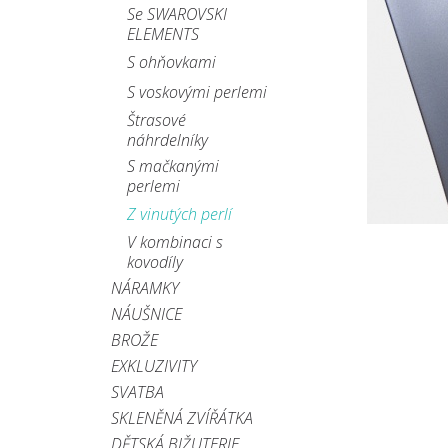
Se SWAROVSKI
ELEMENTS
S ohňovkami
S voskovými perlemi
Štrasové
náhrdelníky
S mačkanými
perlemi
Z vinutých perlí
V kombinaci s
kovodíly
NÁRAMKY
NÁUŠNICE
BROŽE
EXKLUZIVITY
SVATBA
SKLENĚNÁ ZVÍŘÁTKA
DĚTSKÁ BIŽUTERIE