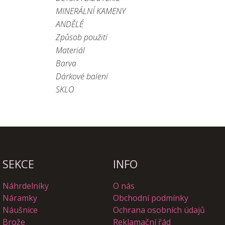
MINERÁLNÍ KAMENY
ANDĚLÉ
Způsob použití
Materiál
Barva
Dárkové balení
SKLO
SEKCE
INFO
Náhrdelníky
O nás
Náramky
Obchodní podmínky
Náušnice
Ochrana osobních údajů
Brože
Reklamační řád