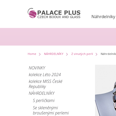
Náhrdelníky
Home
NÁHRDELNÍKY
Z vinutých perlí
Náhrdelník
NOVINKY
kolekce Léto 2024
kolekce MISS České
Republiky
NÁHRDELNÍKY
S perličkami
Se skleněnými
broušenými perlemi