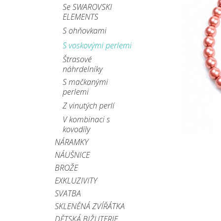
Se SWAROVSKI
ELEMENTS
S ohňovkami
S voskovými perlemi
Štrasové
náhrdelníky
S mačkanými
perlemi
Z vinutých perlí
V kombinaci s
kovodíly
NÁRAMKY
NÁUŠNICE
BROŽE
EXKLUZIVITY
SVATBA
SKLENĚNÁ ZVÍŘÁTKA
DĚTSKÁ BIŽUTERIE