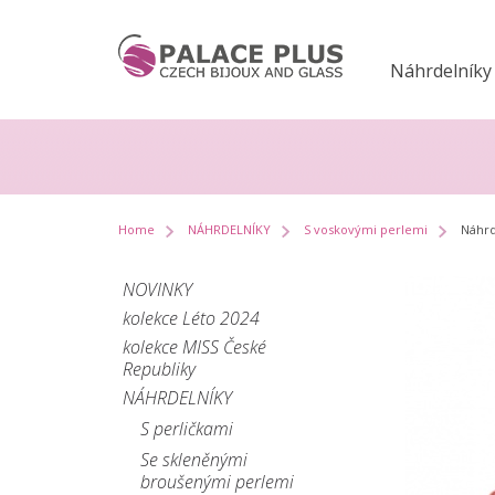
Náhrdelníky
Home
NÁHRDELNÍKY
S voskovými perlemi
Náhrd
NOVINKY
kolekce Léto 2024
kolekce MISS České
Republiky
NÁHRDELNÍKY
S perličkami
Se skleněnými
broušenými perlemi