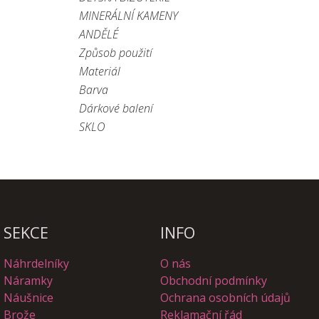
MINERÁLNÍ KAMENY
ANDĚLÉ
Způsob použití
Materiál
Barva
Dárkové balení
SKLO
SEKCE
INFO
Náhrdelníky
O nás
Náramky
Obchodní podmínky
Náušnice
Ochrana osobních údajů
Brože
Reklamační řád