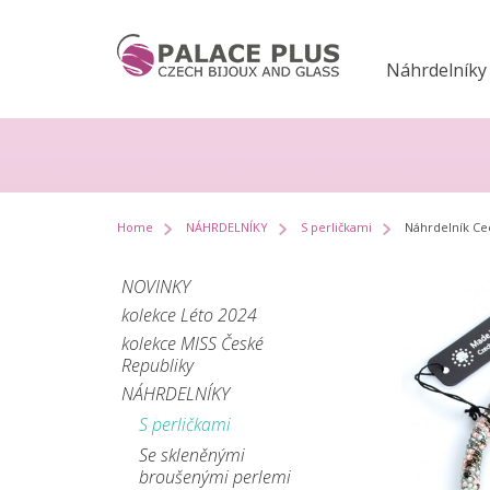
Náhrdelníky
Home
NÁHRDELNÍKY
S perličkami
Náhrdelník Cec
NOVINKY
kolekce Léto 2024
kolekce MISS České
Republiky
NÁHRDELNÍKY
S perličkami
Se skleněnými
broušenými perlemi