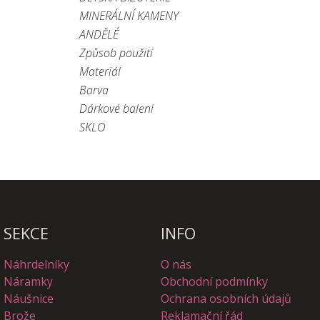
MINERÁLNÍ KAMENY
ANDĚLÉ
Způsob použití
Materiál
Barva
Dárkové balení
SKLO
SEKCE
INFO
Náhrdelníky
O nás
Náramky
Obchodní podmínky
Náušnice
Ochrana osobních údajů
Brože
Reklamační řád