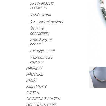
Se SWAROVSKI
ELEMENTS
S ohňovkami
S voskovými perlemi
Štrasové
náhrdelníky
S mačkanými
perlemi
Z vinutých perlí
V kombinaci s
kovodíly
NÁRAMKY
NÁUŠNICE
BROŽE
EXKLUZIVITY
SVATBA
SKLENĚNÁ ZVÍŘÁTKA
DĚTSKÁ BIŽUTERIE