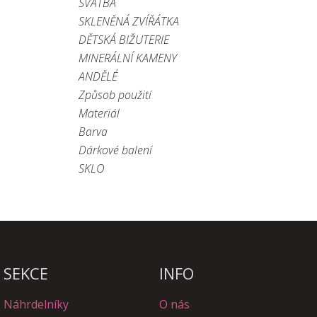
SVATBA
SKLENĚNÁ ZVÍŘÁTKA
DĚTSKÁ BIŽUTERIE
MINERÁLNÍ KAMENY
ANDĚLÉ
Způsob použití
Materiál
Barva
Dárkové balení
SKLO
SEKCE
INFO
Náhrdelníky
O nás