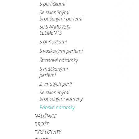
S perličkami
Se skleněnými
broušenými perlemi
Se SWAROVSKI
ELEMENTS
S ohňovkami
S voskovými perlemi
Štrasové náramky
S mačkanými
perlemi
Z vinutých perlí
Se skleněnými
broušenými kameny
Pánské náramky
NÁUŠNICE
BROŽE
EXKLUZIVITY